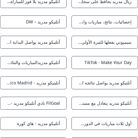
ريال مدريد يحافظ على سجله المثالي وأتلتيكو يتعثر مجددا
أتلتيكو مدريد بلا فوز للمباراة الثالثة في الليغا الشرق رياضة
Notifications
Notifications
إحصائيات، نتائج، مباريات وانتقالات Atlético de Madrid Soccerway
أتلتيكو مدريد – DW
Notifications
Notifications
سيميوني يفعلها للمرة الأولى في تاريخه مع أتلتيكو مدريد - هاي كورة
أتلتيكو مدريد يواصل البداية الكارثية بتعادل مخيب أمام ألافيس
Notifications
Notifications
TikTok - Make Your Day
أتلتيكو مدريدالمباريات والنتائج العربية Goal.com
Notifications
Notifications
أتلتيكو مدريد يواصل نتائجه السلبية في الليجا بتعادل مع ألافيس القاهرة الاخبارية
أتليتيكو مدريد - Atletico Madrid - أخبار، صور، أهداف و مباريات نادي أتليتيكو مدريد - Elbotola - البطولة
Notifications
Notifications
أتلتيكو مدريد يتعادل مع مستضيفه ألافيس في الدوري الإسباني - S A N A – الوكالة العربية السورية للأنباء
FilGoal نادي أتلتيكو مدريد - إسبانيا
Notifications
Notifications
أول ثلاث مباريات في الدوري الإسباني، أتلتيكو مدريد لا يزال بلا فوز - جازيتا إكسبريس
أتلتيكو مدريد - هاي كورة
Notifications
Notifications