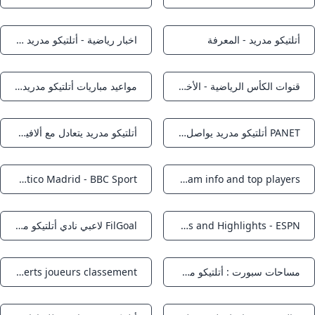
أتلتيكو مدريد - المعرفة
اخبار رياضية - أتلتيكو مدريد يواصل التخبط في الليجا
Notifications
Notifications
قنوات الكأس الرياضية - الأخبار - أتلتيكو مدريد يحقق انتصارا كبيرا على ريال مدريد
مواعيد مباريات أتلتيكو مدريد القادمه - بطولات
Notifications
Notifications
PANET أتلتيكو مدريد يواصل نزيف النقاط بالتعادل مع ألافيس
أتلتيكو مدريد يتعادل مع ألافيس 1-1 في الدوري الإسباني الهيئة الوطنية للإعلام
Notifications
Notifications
Atlético Madrid - BBC Sport
Atletico Madrid - fixtures team info and top players
Notifications
Notifications
Atlético Madrid Scores Stats and Highlights - ESPN
FilGoal لاعبي نادي أتلتيكو مدريد - إسبانيا
Notifications
Notifications
مساحات سبورت : أتلتيكو مدريد لا يعرف التسجيل! – مساحات
Atlético : transferts joueurs classement
Notifications
Notifications