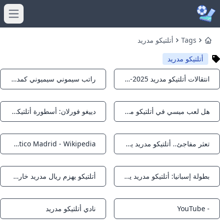
menu
Tags
أتلتيكو مدريد
Home
أتلتيكو مدريد
انتقالات أتلتيكو مدريد 2025-2026: صفقات قوية للمنافسة
راتب سيموني سيميوني كمدرب أتلتيكو مدريد: أرقام مثيرة وسيناريوهات العقد
Notifications
Notifications
هل لعب ميسي في أتلتيكو مدريد؟ الحقيقة وراء القصة
دييغو فورلان: أسطورة أتلتيكو مدريد التاريخية
Notifications
Notifications
تعثر مفاجئ.. أتلتيكو مدريد يواجه شبح الخروج المبكر من سباق الدوري الإسباني – جريدة مانشيت
Atlético Madrid - Wikipedia
Notifications
Notifications
بطولة إسبانيا: أتلتيكو مدريد يتعثّر للمباراة الثالثة تواليا Mosaique FM
أتلتيكو يهزم ريال مدريد خارج الملعب للمرة الأولى
Notifications
Notifications
- YouTube
نادي أتلتيكو مدريد
Notifications
Notifications