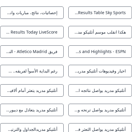
Atletico Madrid News Fixtures Results Table Sky Sports
إحصائيات، نتائج، مباريات وانتقالات Atlético Madrid II Soccerway
Notifications
Notifications
هكذا انقلب موسم أتلتيكو مدريد من واعد إلى مخيب رياضة الجزيرة نت
Atletico Madrid Scores & Latest Results Today LiveScore
Notifications
Notifications
Atlético Madrid Scores Stats and Highlights - ESPN
فريق Atletico Madrid - النتائج والإحصائيات
Notifications
Notifications
اخبار وفيديوهات أتلتيكو مدريد - بطولات
رغم البداية الأسوأ لفريقه.. سيميوني غير قلق بشأن أتلتيكو مدريد القاهرة الاخبارية
Notifications
Notifications
أتلتيكو مدريد يواصل نتائجه السلبية بالتعادل أمام ألافيس في الدوري الإسباني - اليوم السابع
أتلتيكو مدريد يتعثر أمام ألافيس ويواصل نزيف النقاط في الليغا - العالم الرياضي
Notifications
Notifications
أتلتيكو مدريد يواصل ترنحه ويسقط في فخ التعادل أمام ألافيس
أتلتيكو مدريد يتعادل مع ديبورتيفو ألافيس في الدوري الإسباني - هبة سبورهبة سبور
Notifications
Notifications
أتلتيكو مدريد يواصل التعثر في الدوري الإسباني بتعادل أمام ديبورتيفو ألافيس
أتلتيكو مدريدالجداول والترتيب - 2025/2026 العربية Goal.com
Notifications
Notifications