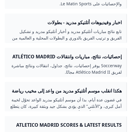
والإحصائيات على Le Matin Sports.
اخبار وفيديوهات أتلتيكو مدريد - بطولات
تابع نتائج مباريات أتلتيكو مدريد و أخبار أتلتيكو مدريد و تشكيل
الفريق و ترتيب الفريق بالدوري و البطولات المحلية و العالمية من
بطولات.
إحصائيات، نتائج، مباريات وانتقالات ATLÉTICO MADRID
II SOCCERWAY
Soccerway يوفر إحصائيات، نتائج، جداول، انتقالات ونتائج مباشرة
لفريق Atlético Madrid II مجانًا.
هكذا انقلب موسم أتلتيكو مدريد من واعد إلى مخيب رياضة
الجزيرة نت
في غضون عدة أيام، بدا أن موسم أتلتيكو مدريد الواعد تحوّل لخيبة
أمل كبرى، و”الأتلتي” الذي يؤدي بشكل جيد وبثقة كبيرة، كان يتطلع
لمواصلة مشواره بأبطال أوروبا، مع تصدره الليغا وهو في موقف
يمكنه المنافسة.
ATLETICO MADRID SCORES & LATEST RESULTS