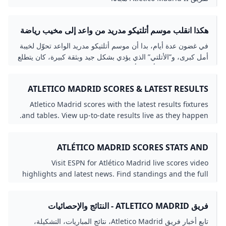
هكذا انقلب موسم أتلتيكو مدريد من واعد إلى مخيب رياضة
الجزيرة نت
في غضون عدة أيام، بدا أن موسم أتلتيكو مدريد الواعد تحوّل لخيبة
أمل كبرى، و”الأتلتي” الذي يؤدي بشكل جيد وبثقة كبيرة، كان يتطلع
لمواصلة مشواره بأبطال أوروبا، مع تصدره الليغا وهو في موقف
يمكنه المنافسة.
ATLETICO MADRID SCORES & LATEST RESULTS
TODAY LIVESCORE
Atletico Madrid scores with the latest results fixtures
and tables. View up-to-date results live as they happen.
ATLÉTICO MADRID SCORES STATS AND
HIGHLIGHTS - ESPN
Visit ESPN for Atlético Madrid live scores video
highlights and latest news. Find standings and the full
2025-26 season schedule.
فريق ATLETICO MADRID - النتائج والإحصائيات
تابع أخبار فريق Atletico Madrid، نتائج المباريات، التشكيلة،