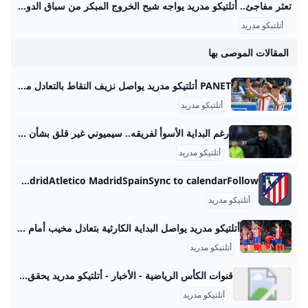
تعثر مفاجئ.. أتلتيكو مدريد يواجه شبح الخروج المبكر من سباق الدوري الإسباني – جريدة مانشيت يعيش أتلتيكو مدريد بداية هي الأسوأ له في الدوري الإسباني منذ سنوات، بعدما جمع نقطتين فقط من أصل تسع ممكنة، ليجد الفريق نفسه في موقف حرج ويواجه ضغوطًا متزايدة اقرأ أيضًا:تحذير ناري.. المقاولون العرب يكشف عن أزمة تهدد استكمال الدوري هذا الموسم أسباب تراجع أداء أتلتيكو مدريد المتشابكة بحسب تقرير نشرته صحيفة “آس” الإسبانية، يعاني الفريق الإسباني من عدة أزمات متشابكة أدت إلى هذا التراجع الملحوظ. هذه المشاكل لا تقتصر على جانب واحد، بل تشمل جوانب فنية وتكتيكية ومعنوية، مما أثر بشكل كبير على هوية الفريق داخل الملعب.
أتلتيكو مدريد
المقالات الموصى بها
PANET أتلتيكو مدريد يواصل نزيف النقاط بالتعادل مع ألافيس ×° القدس الجليل الاعلى المروج الشمالية الناصرة المثلث الشمالي المثلث الجنوبي النقب صفد رام الله نابلس جنين الخليل اريحا بيت لحم طولكرم قلقيلية غزة حيفا عكا يافا ايلات - محتوى ، بانيت نص الخبر باشتراك تمويلي من معلن خارجي ركلة جزاء في الوقت بدل الضائع تمنح يونايتد فوزا مثيرا على بيرنلي محتوى ، بانيت نص الخبر باشتراك تمويلي من معلن خارجي ليفركوزن يفرط في الفوز أمام بريمن ويواصل تفادي الهزائم خارج ملعبه محتوى ، بانيت نص الخبر باشتراك تمويلي من معلن خارجي تحت أنظار جارناتشو.
أتلتيكو مدريد
رغم البداية الأسوأ لفريقه.. سيميوني غير قلق بشأن أتلتيكو مدريد القاهرة الاخبارية أكد دييجو سيميوني، مدرب أتلتيكو مدريد، أنه لا يشعر بالقلق بعد أسوأ بداية لفريقه في 14 عامًا قضاها مع الفريق عقب التعادل 1-1 مع ألافيس لتمتد سلسلة مبارياته الثلاث الخالية من الانتصارات في الدوري الإسباني ٣١ أغسطس ٢٠٢٥|١٠:٢٧ ص مشاركة :
أتلتيكو مدريد
Atletico Madrid - fixtures team info and top players Atletico Madrid - results, fixtures, latest news and standings Atletico MadridAtletico MadridSpainSync to calendarFollow‌
أتلتيكو مدريد
أتلتيكو مدريد يواصل البداية الكارثية بتعادل مخيب أمام ألافيس أضاف أتلتيكو مدريد جولة جديدة إلى مسلسل نتائجه السلبية في مستهل الدوري الإسباني، بعدما اكتفى بالتعادل (1-1) أمام مضيفه ديبورتيفو ألافيس أصداء الملاعبطباعةPrintطباعةرابط المشاركة :
أتلتيكو مدريد
قنوات الكأس الرياضية - الأخبار - أتلتيكو مدريد يحقق انتصارا كبيرا على ريال مدريد alkass
أتلتيكو مدريد