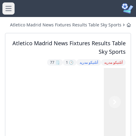
menu
Atletico Madrid News Fixtures Results Table Sky Sports
Home
Atletico Madrid News Fixtures Results Table
Sky Sports
أتلتيكو مدريد
أتلتيكو مدريد
🕒 1
🗒️ 77
Previous
Next