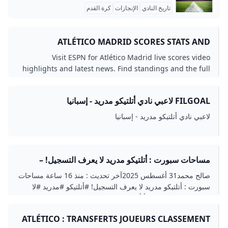
تاريخ النادي
الإنجازات
كرة القدم
ATLÉTICO MADRID SCORES STATS AND
HIGHLIGHTS - ESPN
Visit ESPN for Atlético Madrid live scores video
highlights and latest news. Find standings and the full
2025-26 season schedule.
FILGOAL لاعبي نادي أتلتيكو مدريد - إسبانيا
لاعبي نادي أتلتيكو مدريد - إسبانيا
مساحات سبورت : أتلتيكو مدريد لا يعرف التسجيل! –
مساحات
صالح محمد31 أغسطس 2025آخر تحديث : منذ 16 ساعة مساحات
سبورت : أتلتيكو مدريد لا يعرف التسجيل! #أتلتيكو #مدريد #لا
#يعرف #التسجيل اقرأ أيضا…- مساحات سبورت : لامين يامال
يواصل كتابة التاريخ مواعيد مباريات اليوم.. بورنموث مع برينتفورد
ATLÉTICO : TRANSFERTS JOUEURS CLASSEMENT
والزمالك فى مواجهة فاركو التعادل السلبى يحسم الشوط الأول