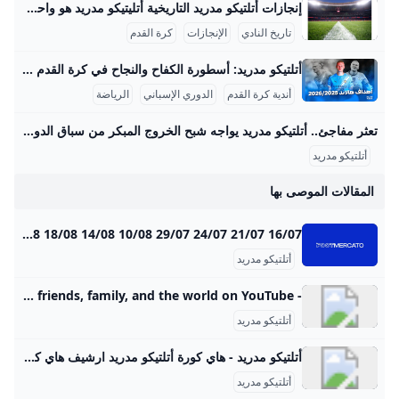
إنجازات أتلتيكو مدريد التاريخية أتليتيكو مدريد هو واحد من أعرق أندية كرة القدم الإسبانية، وتاريخ النادي يمتد لأكثر من قرن من الزمان منذ تأسيسه في 26 أبريل 1903 على يد طلاب من الباسك في مدريد. بدأ النادي كفرع لأتلتيك بيلباو، ولكنه سرعان ما تطور ليصبح من أعظم وأشهر أندية كرة القدم في إسبانيا وأوروبا. عرف عن أتليتيكو مدريد تقديمه أسلوبًا حماسيًا وأداءً قوياً، مما أكسبه قاعدة جماهيرية ضخمة في مدريد وخارجها. في فترة الأربعينيات وحتى السبعينيات، دخل النادي فترة ذهبية تميزت بتحقيق العديد من الألقاب، حيث توج ببطولة الدوري الإسباني 11 مرة في مواسم متنوعة منها 1939-40، 1965-66، و2020-21، رغم المنافسة الشرسة مع ريال مدريد وبرشلونة، كما نال لقب كأس ملك إسبانيا 10 مرات بين عامي 1960 و2013، مواكبة لفترات مؤثرة من تاريخ النادي.
تاريخ النادي
الإنجازات
كرة القدم
أتلتيكو مدريد: أسطورة الكفاح والنجاح في كرة القدم أتلتيكو مدريد هو واحد من أعظم أندية كرة القدم في إسبانيا والعالم، تأسس في 26 أبريل 1903 على يد مجموعة من الطلاب الإسبان والمهاجرين من بيلباو. يمتلك النادي تاريخًا زاخرًا بالإنجازات، حيث توج بلقب الدوري الإسباني 11 مرة، وكان آخرها في موسم 2020-2021، مما جعله المنافس الأقوى بعد ريال مدريد وبرشلونة. إضافة إلى ذلك، فاز الفريق بكأس ملك إسبانيا 10 مرات، وكأس السوبر الإسباني 3 مرات. على الصعيد الأوروبي، يحظى أتلتيكو بتاريخ مميز باحترافه في دوري أبطال أوروبا، حيث وصل إلى النهائي ثلاث مرات (2014، 2016، 2020) وعاش جو تنافسي لا يُنسى أمام العملاق ريال مدريد.
أندية كرة القدم
الدوري الإسباني
الرياضة
تعثر مفاجئ.. أتلتيكو مدريد يواجه شبح الخروج المبكر من سباق الدوري الإسباني – جريدة مانشيت يعيش أتلتيكو مدريد بداية هي الأسوأ له في الدوري الإسباني منذ سنوات، بعدما جمع نقطتين فقط من أصل تسع ممكنة، ليجد الفريق نفسه في موقف حرج ويواجه ضغوطًا متزايدة اقرأ أيضًا:تحذير ناري.. المقاولون العرب يكشف عن أزمة تهدد استكمال الدوري هذا الموسم أسباب تراجع أداء أتلتيكو مدريد المتشابكة بحسب تقرير نشرته صحيفة “آس” الإسبانية، يعاني الفريق الإسباني من عدة أزمات متشابكة أدت إلى هذا التراجع الملحوظ. هذه المشاكل لا تقتصر على جانب واحد، بل تشمل جوانب فنية وتكتيكية ومعنوية، مما أثر بشكل كبير على هوية الفريق داخل الملعب.
أتلتيكو مدريد
المقالات الموصى بها
Atlético : transferts joueurs classement Atlético retrouvez toute l’actualité et les informations du club Atlético : transferts, résultats, billetterie, effectif, calendrier et statistiques… Voir tous 26/08 21/08 20/08 18/08 14/08 10/08 29/07 24/07 21/07 16/07
أتلتيكو مدريد
- YouTube Enjoy the videos and music you love, upload original content, and share it all with friends, family, and the world on YouTube.
أتلتيكو مدريد
أتلتيكو مدريد - هاي كورة أتلتيكو مدريد ارشيف هاي كورة - أتلتيكو مدريد
أتلتيكو مدريد