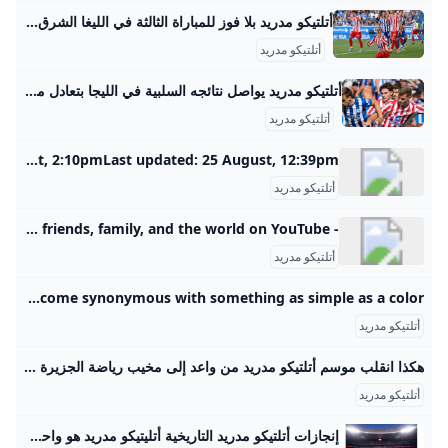
أتلتيكو مدريد بلا فوز للمباراة الثالثة في الليغا الشرق رياضة واصل أتلتيكو مدريد إهدار النقاط في بداية سيئة لموسم الدوري الإسباني عقب تعادل مع مضيفه ألافيس 1-1 اليوم السبت. | الشرق رياضة دقائق القراءة - 2شاركتابع آخر الأخبار على واتسابنُشر:30 أغسطس 2025 17:48آخر تحديث:30 أغسطس 2025 17:48 سيميوني تحت صفيح ساخن.. أتلتيكو مدريد بلا فوز للمباراة الثالثة في الليغا التالي:المغربي عز الدين أوناحي ينتقل من مارسيليا إلى الدوري الإسباني 12345
أتلتيكو مدريد
أتلتيكو مدريد يواصل نتائجه السلبية في الليجا بتعادل مع ألافيس القاهرة الاخبارية تعادل نادي أتلتيكو مدريد مع ديبورتيفو ألافيس بهدف لكل فريق في المباراة التي أقيمت في الجولة الثالثة من بطولة الدوري الإسباني الدرجة الأولى، والمقامة على ملعب مينديزوروتزا ٣٠ أغسطس ٢٠٢٥|٠٩:٥٨ م مشاركة :
أتلتيكو مدريد
Atletico Madrid News Fixtures Results Table Sky Sports Get the latest Atletico Madrid news, results, fixtures and more with Sky Sports LIGAEspanyol 2 8:30pm 1 Atletico Madrid Saturday 23rd August LIGAAtletico Madrid 1 6:30pm 1 Elche Saturday 30th August LIGAAlaves 1 4:00pm 1 Atletico Madrid Saturday 13th September LIGAAtletico Madrid 0 8:00pm 0 Villarreal Wednesday 17th September CLLiverpool 0 8:00pm 0 Atletico Madrid Sunday 21st September LIGAReal Mallorca 0 4:00pm 0 Atletico MadridAll Scores & Fixtures Last updated: 30 August, 2:10pmLast updated: 25 August, 12:39pm
أتلتيكو مدريد
- YouTube Enjoy the videos and music you love, upload original content, and share it all with friends, family, and the world on YouTube.
أتلتيكو مدريد
Atlético Madrid Scores Stats and Highlights - ESPN Visit ESPN for Atlético Madrid live scores, video highlights, and latest news. Find standings and the full 2025-26 season schedule. Follow 0-2-1 17th in Spanish LALIGA Carlos Vicente’s penalty ensured Atlético Madrid wait for a first win of the new LaLiga season goes on after they were held to a 1-1 draw at Alavés.- 1d PA 1d SOCCER 2d Dale Johnson SOCCER 3d ESPN 3d Dale Johnson SOCCER How did soccer’s most storied clubs become synonymous with something as simple as a color?
أتلتيكو مدريد
هكذا انقلب موسم أتلتيكو مدريد من واعد إلى مخيب رياضة الجزيرة نت في غضون عدة أيام، بدا أن موسم أتلتيكو مدريد الواعد تحوّل لخيبة أمل كبرى، و”الأتلتي” الذي يؤدي بشكل جيد وبثقة كبيرة، كان يتطلع لمواصلة مشواره بأبطال أوروبا، مع تصدره الليغا وهو في موقف يمكنه المنافسة. list of 2 itemslist 1 of 2 شاهد نتيجة وملخص مباراة برشلونة ضد فاليكانو في الدوري الإسباني list 2 of 2 مبابي نجم ريال مدريد يقدم “دليلا” على صحة هدفه ضد مايوركا end of list
أتلتيكو مدريد
إنجازات أتلتيكو مدريد التاريخية أتليتيكو مدريد هو واحد من أعرق أندية كرة القدم الإسبانية، وتاريخ النادي يمتد لأكثر من قرن من الزمان منذ تأسيسه في 26 أبريل 1903 على يد طلاب من الباسك في مدريد. بدأ النادي كفرع لأتلتيك بيلباو، ولكنه سرعان ما تطور ليصبح من أعظم وأشهر أندية كرة القدم في إسبانيا وأوروبا. عرف عن أتليتيكو مدريد تقديمه أسلوبًا حماسيًا وأداءً قوياً، مما أكسبه قاعدة جماهيرية ضخمة في مدريد وخارجها. في فترة الأربعينيات وحتى السبعينيات، دخل النادي فترة ذهبية تميزت بتحقيق العديد من الألقاب، حيث توج ببطولة الدوري الإسباني 11 مرة في مواسم متنوعة منها 1939-40، 1965-66، و2020-21، رغم المنافسة الشرسة مع ريال مدريد وبرشلونة، كما نال لقب كأس ملك إسبانيا 10 مرات بين عامي 1960 و2013، مواكبة لفترات مؤثرة من تاريخ النادي.