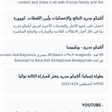
content and share it all with friends family and t
world on YouTub
لتيكو مدريد النتائج والإحصائيات وأبرز اللقطات. كووورة
صل على جميع الأخبار والتحديثات الأخيرة لفريق أتلتيكو مدريد
ا في ذلك أخبار الانتقالات القادمة والمباريات والنتائج المباشرة.
لتيكو مدريد - ويكيبيديا
99 لغة- Afrikaans አማርኛ Aragonés مصرى Asturianu Azərbaycanca
تۆرکجه Башҡортса Basa Bali Беларуская Беларуская
(тарашкевіца) Български বাংলা Bosanski Català کوردی Čeština
Cymraeg Dansk Deutsch Zazaki Ελληνικά English Esperan
ولة إسبانيا: أتلتيكو مدريد يتعثر للمباراة الثالثة تواليا
Español Eesti Euskara Estremeñu فارسی Suomi Føroyskt Français
وورة
Gaeilge Galego Hawaiʻi עברית हिन्दी Hrvatski Magyar Հայերեն
 أغسطس 202514:04
Interlingua Bahasa Indonesia Íslenska Italiano 日本語 Ja
ქართული Qaraqalpaqsha Қазақша Yerwa Kanuri 한국어 Kur
Кыргызча Лезги ລາວ Lietuvių Latviešu Minangkab
Македонски മലയാളം Монгол मराठी Bahasa Melayu مازِرونی
Napulitano Plattdüütsch नेपाली Nederlands Norsk nynorsk Nor