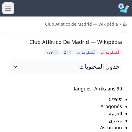
main menu
Club Atlético de Madrid — Wikipédia
H
Club Atlético De Madrid — Wikipéd
أتلتيكو مدريد
أتلتيكو مدريد
🕒 2
🗒️ 789
دول المحتويات
99 langue
አማር
Aragon
عربية
صرى
Asturia