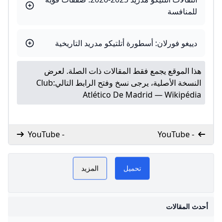
للمنافسة
دييغو فورلان: أسطورة أتلتيكو مدريد التاريخية
ذا الموقع يجمع فقط المقالات ذات الصلة. لعرض
لنسخة الأصلية، يرجى نسخ وفتح الرابط التالي:
Club
Atlético De Madrid — Wikipédi
- YouTube
- YouTube
موقع أتلتيكو مدريد GoGoGo هو
أتلتيكو مد
تحميل
المزيد
 الأولى لمتابعة كل ما يخص
ي أتلتيكو مدريد في الدوري
ث المقالات
اني ودوري أبطال أوروبا. هنا