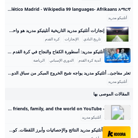
المثالي ليك.
Atlético Madrid - Wikipedia 99 languages- Afrikaans አማርኛ العربية Aragonés Asturianu Azərbaycanca تۆرکجه Basa Bali বাংলা Башҡортса Беларуская Бел
لتيكو مدريد
إنجازات أتلتيكو مدريد التاريخية أتليتيكو مدريد هو واحد من أعرق أندية كرة القدم الإسبانية، وتاريخ النادي يمتد لأكثر من قرن من الزمان منذ تأسيسه في 26 أبريل 1903 على يد طلاب من الباسك في مدريد. بدأ النادي كفرع لأتلتيك بيلباو، ولكنه سرعان ما تطور ليصبح من أعظم وأشهر أندية كرة القدم في إسبانيا وأوروبا. عرف عن أتليتيكو مدريد تقديمه أسلوبًا حماسيًا وأداءً قوياً، مما أكسبه قاعدة جماهيرية ضخمة في مدريد وخارجها. في فترة الأربعينيات وحتى السبعينيات، دخل النادي فترة ذهبية تميزت بتحقيق العديد من الألقاب، حيث توج ببطولة الدوري الإسباني 11 مرة في مواسم متنوعة منها 1939-40، 1965-66، و2020-21، رغم المنافسة الشرسة مع ريال مدريد وبرشلونة، كما نال لقب كأس ملك إسبانيا 10 مرات بين عامي 1960 و2013، مواكبة لفترات مؤثرة من تاريخ النادي.
تاريخ النادي
الإنجازات
كرة القدم
أتلتيكو مدريد: أسطورة الكفاح والنجاح في كرة القدم أتلتيكو مدريد هو واحد من أعظم أندية كرة القدم في إسبانيا والعالم، تأسس في 26 أبريل 1903 على يد مجموعة من الطلاب الإسبان والمهاجرين من بيلباو. يمتلك النادي تاريخًا زاخرًا بالإنجازات، حيث توج بلقب الدوري الإسباني 11 مرة، وكان آخرها في موسم 2020-2021، مما جعله المنافس الأقوى بعد ريال مدريد وبرشلونة. إضافة إلى ذلك، فاز الفريق بكأس ملك إسبانيا 10 مرات، وكأس السوبر الإسباني 3 مرات. على الصعيد الأوروبي، يحظى أتلتيكو بتاريخ مميز باحترافه في دوري أبطال أوروبا، حيث وصل إلى النهائي ثلاث مرات (2014، 2016، 2020) وعاش جو تنافسي لا يُنسى أمام العملاق ريال مدريد.
أندية كرة القدم
الدوري الإسباني
الرياضة
تعثر مفاجئ.. أتلتيكو مدريد يواجه شبح الخروج المبكر من سباق الدوري الإسباني – جريدة مانشيت يعيش أتلتيكو مدريد بداية هي الأسوأ له في الدوري الإسباني منذ سنوات، بعدما جمع نقطتين فقط من أصل تسع ممكنة، ليجد الفريق نفسه في موقف حرج ويواجه ضغوطًا متزايدة اقرأ أيضًا:تحذير ناري.. المقاولون العرب يكشف عن أزمة تهدد استكمال الدوري هذا الموسم أسباب تراجع أداء أتلتيكو مدريد المتشابكة بحسب تقرير نشرته صحيفة “آس” الإسبانية، يعاني الفريق الإسباني من عدة أزمات متشابكة أدت إلى هذا التراجع الملحوظ. هذه المشاكل لا تقتصر على جانب واحد، بل تشمل جوانب فنية وتكتيكية ومعنوية، مما أثر بشكل كبير على هوية الفريق داخل الملعب.
لتيكو مدريد
قالات الموصى بها
- YouTube Enjoy the videos and music you love, upload original content, and share it all with friends, family, and the world on YouTube.
أتلتيكو مدريد
أتلتيكو مدريد النتائج والإحصائيات وأبرز اللقطات. كووورة احصل على جميع الأخبار والتحديثات الأخيرة لفريق أتلتيكو مدريد بما في ذلك أخبار الانتقالات القادمة والمباريات والنتائج المباشرة. الدوري الإسبانيجدول مباريات الدوري الإسباني 2025-2026، القنوات الناقلة والترتيبتعرف على جدول مباريات الدوري الإسباني 2025-2026، القنوات الناقلة والترتيب17:3431 أغسطس 2025الدوري الإسبانيجدول ترتيب الدوري الإسباني 2025-2026تعرف على ترتيب جدول الدوري الإسباني 2025-202617:2731 أغسطس 2025مقالات وتقاريربالصور.. أتلتيكو مدريد يواصل التخبط في الليجا14:0430 أغسطس 2025ليفربول ضد أتلتيكو مدريدطريق المجد يبدأ من “أنفيلد”.. جدول مباريات ليفربول بدوري الأبطال09:1730 أغسطس 2025الإنتقالاتإشبيلية يوقع مع قائد تشيلسي السابق36 عامًا من الخبرة02:1930 أغسطس 2025دييجو سيميونيالرجل الأسود.