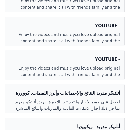
Enjoy the videos and music you love upload origin
bokmål ਪੰਜਾਬੀ Polski Português Runa Simi Română Русский Sco
content and share it all with friends family and t
Srpskohrvatski / српскохрватски Simple English Slovenči
world on YouTub
Slovenščina Shqip Српски / srpski Sunda Svenska Kiswahili தமி
Tetun Тоҷикӣ ไทย Türkçe Татарча / tatarça Українська اردو
Oʻzbekcha / ўзбекча Tiếng Việt 吴语 中文 粵語 عدل
Enjoy the videos and music you love upload origin
وصلاتعدلعدلعدلعدلعدلعدلعدلعدلعدلعدلعدلعدلعدلعدلعدلعدلعدلعدلعدلعدلعدلعدل
content and share it all with friends family and t
world on YouTub
Enjoy the videos and music you love upload origin
content and share it all with friends family and t
world on YouTub
لتيكو مدريد النتائج والإحصائيات وأبرز اللقطات. كووورة
صل على جميع الأخبار والتحديثات الأخيرة لفريق أتلتيكو مدريد
ا في ذلك أخبار الانتقالات القادمة والمباريات والنتائج المباشرة.
لتيكو مدريد - ويكيبيديا