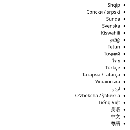
Shq
Српски / srps
Sun
Svens
Kiswahi
தமி
Tet
Тоҷи
ไ
Türk
Татарча / tatar
Українсь
دو
Oʻzbekcha / ўзбек
Tiếng Vi
吴
中
粵