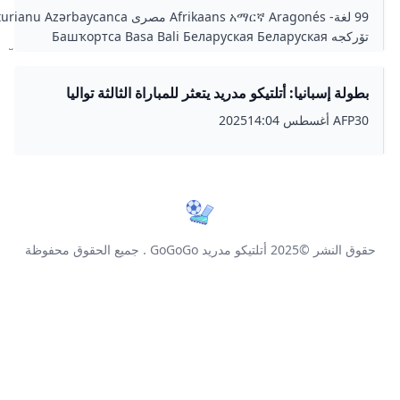
99 لغة- Afrikaans አማርኛ Aragonés مصرى Asturianu Azərbaycanca
تۆرکجه Башҡортса Basa Bali Беларуская Беларуская
(тарашкевіца) Български বাংলা Bosanski Català کوردی Čeština
Cymraeg Dansk Deutsch Zazaki Ελληνικά English Esperan
ولة إسبانيا: أتلتيكو مدريد يتعثر للمباراة الثالثة تواليا
Español Eesti Euskara Estremeñu فارسی Suomi Føroyskt Français
وورة
Gaeilge Galego Hawaiʻi עברית हिन्दी Hrvatski Magyar Հայերեն
 أغسطس 202514:04
Interlingua Bahasa Indonesia Íslenska Italiano 日本語 Ja
ქართული Qaraqalpaqsha Қазақша Yerwa Kanuri 한국어 Kur
Кыргызча Лезги ລາວ Lietuvių Latviešu Minangkab
Македонски മലയാളം Монгол मराठी Bahasa Melayu مازِرونی
Napulitano Plattdüütsch नेपाली Nederlands Norsk nynorsk Nor
bokmål ਪੰਜਾਬੀ Polski Português Runa Simi Română Русский Sco
 النشر ©2025
أتلتيكو مدريد GoGoGo
. جميع الحقوق محفوظة
Srpskohrvatski / српскохрватски Simple English Slovenči
Slovenščina Shqip Српски / srpski Sunda Svenska Kiswahili தமி
Tetun Тоҷикӣ ไทย Türkçe Татарча / tatarça Українська اردو
Oʻzbekcha / ўзбекча Tiếng Việt 吴语 中文 粵語 عدل
وصلاتعدلعدلعدلعدلعدلعدلعدلعدلعدلعدلعدلعدلعدلعدلعدلعدلعدلعدلعدلعدلعدلعدل