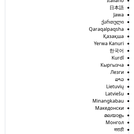
Italia
日本
Ja
ქართულ
Qaraqalpaqs
Қазақ
Yerwa Kanu
한국
Kur
Кыргыз
Лез
ລ
Lietuv
Latvie
Minangkab
Македонс
മലയാള
Монго
मरा