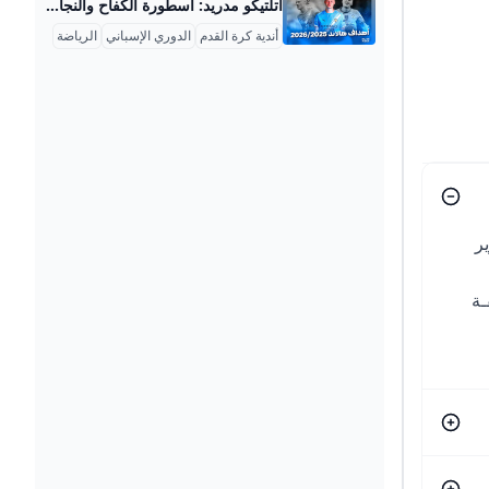
أتلتيكو مدريد: أسطورة الكفاح والنجاح في كرة القدم أتلتيكو مدريد هو واحد من أعظم أندية كرة القدم في إسبانيا والعالم، تأسس في 26 أبريل 1903 على يد مجموعة من الطلاب الإسبان والمهاجرين من بيلباو. يمتلك النادي تاريخًا زاخرًا بالإنجازات، حيث توج بلقب الدوري الإسباني 11 مرة، وكان آخرها في موسم 2020-2021، مما جعله المنافس الأقوى بعد ريال مدريد وبرشلونة. إضافة إلى ذلك، فاز الفريق بكأس ملك إسبانيا 10 مرات، وكأس السوبر الإسباني 3 مرات. على الصعيد الأوروبي، يحظى أتلتيكو بتاريخ مميز باحترافه في دوري أبطال أوروبا، حيث وصل إلى النهائي ثلاث مرات (2014، 2016، 2020) وعاش جو تنافسي لا يُنسى أمام العملاق ريال مدريد.
أندية كرة القدم
الدوري الإسباني
الرياضة
ر
ـة