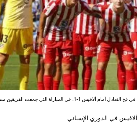
لتاريخه وإنجازاته ال
بالإضافة لبث مباشر
لمباريات أتلتيكو مدر
تتابع فريقك لحظة بلحظ
من جمهور أتلتيكو مدري
من عشاق الدوري الإ
الموقع ده هو المرجع 
ليك.
نتائجه السلبية هذا الموسم، بالسقوط في فخ التعادل أمام ألافيس 1-1، في المباراة التي جمعت الفريق
 ألافيس في الدوري الإسباني