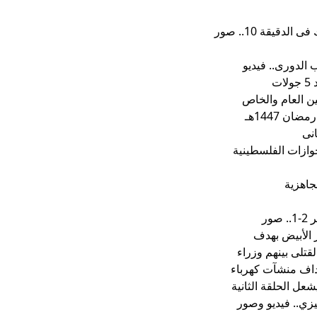
قيقة 10.. صور
 الدورى.. فيديو
ان 1447هـ
جوازات الفلسطينية
جاهزية
ور
الأبيض بهدف
لقتلى بينهم وزراء
داف منشآت كهرباء
عل الحلقة الثانية
زي.. فيديو وصور