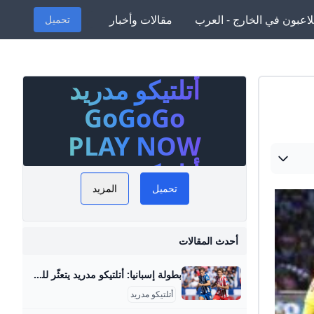
لاعبون في الخارج - العرب
مقالات وأخبار
تحميل
أتلتيكو مدريد
موقع أتلتيكو مدريد GoGoGo هو
ة كل ما
GoGoGo
ريد في
PLAY NOW
ي أبطال
أتلتيكو مدريد
ث الأخبار
تحميل
المزيد
نتائج
مواجهات،
ليغا،
أحدث المقالات
وصفقات
بطولة إسبانيا: أتلتيكو مدريد يتعثّر للمباراة الثالثة تواليا Mosaique FM بطولة إسبانيا: أتلتيكو مدريد يتعثّر للمباراة الثالثة تواليا
 تحليلات
أتلتيكو مدريد
يد وتغطية