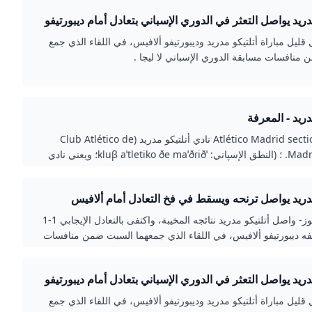
دريد يواصل التعثر في الدوري الإسباني بتعادل أمام ديبورتيفو
 قليل مباراة أتلتيكو مدريد وديبورتيفو ألافيس، في اللقاء الذي جمع
منافسات مسابقة الدوري الإسباني لا ليجا .
دريد - المعرفة
قالب:Atlético Madrid sections نادي أتلتيكو مدريد (Club Atlético de
Madrid S.A.D. ؛ (النطق الإسپاني: ˈkluβ aˈtletiko ðe maˈðɾið؛ ويعني نادي
ياضي) هو نادي كرة قدم من مدينة مدريد بإسبانيا.
مدريد يواصل ترنحه ويسقط في فخ التعادل أمام ألافيس
صراحة نيوز- واصل أتلتيكو مدريد نتائجه المخيبة، واكتفى بالتعادل الإيجابي 1-1
ه ديبورتيفو ألافيس، في اللقاء الذي جمعهما السبت ضمن منافسات
دريد يواصل التعثر في الدوري الإسباني بتعادل أمام ديبورتيفو
 قليل مباراة أتلتيكو مدريد وديبورتيفو ألافيس، في اللقاء الذي جمع