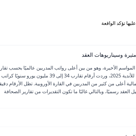
يها تؤكد الواقعة
ثيرة وسيناريوهات العقد
لمواسم الأخيرة، وهو من بين أعلى رواتب المدربين عالميًا بحسب تقاري
إعلامية متينة. في نسخ مختلفة من بطولات مثل كأس العالم للأندية 2025، وردت أرقام تقارب 34 إلى 39 مليون يورو سنويًا كراتب
لية أعلى من كثير من المدربين في القارة الأوروبية. تظل الأرقام دقیق
 العقد رسميًا، وبالتالي غالبًا ما تكون التقديرات من تقارير الصحافة