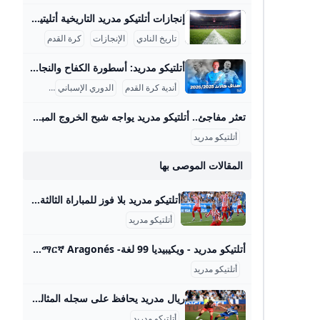
إنجازات أتلتيكو مدريد التاريخية أتليتيكو مدريد هو واحد من أعرق أندية كرة القدم الإسبانية، وتاريخ النادي يمتد لأكثر من قرن من الزمان منذ تأسيسه في 26 أبريل 1903 على يد طلاب من الباسك في مدريد. بدأ النادي كفرع لأتلتيك بيلباو، ولكنه سرعان ما تطور ليصبح من أعظم وأشهر أندية كرة القدم في إسبانيا وأوروبا. عرف عن أتليتيكو مدريد تقديمه أسلوبًا حماسيًا وأداءً قوياً، مما أكسبه قاعدة جماهيرية ضخمة في مدريد وخارجها. في فترة الأربعينيات وحتى السبعينيات، دخل النادي فترة ذهبية تميزت بتحقيق العديد من الألقاب، حيث توج ببطولة الدوري الإسباني 11 مرة في مواسم متنوعة منها 1939-40، 1965-66، و2020-21، رغم المنافسة الشرسة مع ريال مدريد وبرشلونة، كما نال لقب كأس ملك إسبانيا 10 مرات بين عامي 1960 و2013، مواكبة لفترات مؤثرة من تاريخ النادي.
تاريخ النادي
الإنجازات
كرة القدم
أتلتيكو مدريد: أسطورة الكفاح والنجاح في كرة القدم أتلتيكو مدريد هو واحد من أعظم أندية كرة القدم في إسبانيا والعالم، تأسس في 26 أبريل 1903 على يد مجموعة من الطلاب الإسبان والمهاجرين من بيلباو. يمتلك النادي تاريخًا زاخرًا بالإنجازات، حيث توج بلقب الدوري الإسباني 11 مرة، وكان آخرها في موسم 2020-2021، مما جعله المنافس الأقوى بعد ريال مدريد وبرشلونة. إضافة إلى ذلك، فاز الفريق بكأس ملك إسبانيا 10 مرات، وكأس السوبر الإسباني 3 مرات. على الصعيد الأوروبي، يحظى أتلتيكو بتاريخ مميز باحترافه في دوري أبطال أوروبا، حيث وصل إلى النهائي ثلاث مرات (2014، 2016، 2020) وعاش جو تنافسي لا يُنسى أمام العملاق ريال مدريد.
أندية كرة القدم
الدوري الإسباني
الرياضة
تعثر مفاجئ.. أتلتيكو مدريد يواجه شبح الخروج المبكر من سباق الدوري الإسباني – جريدة مانشيت يعيش أتلتيكو مدريد بداية هي الأسوأ له في الدوري الإسباني منذ سنوات، بعدما جمع نقطتين فقط من أصل تسع ممكنة، ليجد الفريق نفسه في موقف حرج ويواجه ضغوطًا متزايدة اقرأ أيضًا:تحذير ناري.. المقاولون العرب يكشف عن أزمة تهدد استكمال الدوري هذا الموسم أسباب تراجع أداء أتلتيكو مدريد المتشابكة بحسب تقرير نشرته صحيفة “آس” الإسبانية، يعاني الفريق الإسباني من عدة أزمات متشابكة أدت إلى هذا التراجع الملحوظ. هذه المشاكل لا تقتصر على جانب واحد، بل تشمل جوانب فنية وتكتيكية ومعنوية، مما أثر بشكل كبير على هوية الفريق داخل الملعب.
أتلتيكو مدريد
المقالات الموصى بها
أتلتيكو مدريد بلا فوز للمباراة الثالثة في الليغا الشرق رياضة واصل أتلتيكو مدريد إهدار النقاط في بداية سيئة لموسم الدوري الإسباني عقب تعادل مع مضيفه ألافيس 1-1 اليوم السبت. | الشرق رياضة دقائق القراءة - 2شاركتابع آخر الأخبار على واتسابنُشر:30 أغسطس 2025 17:48آخر تحديث:30 أغسطس 2025 17:48 سيميوني تحت صفيح ساخن.. أتلتيكو مدريد بلا فوز للمباراة الثالثة في الليغا التالي:المغربي عز الدين أوناحي ينتقل من مارسيليا إلى الدوري الإسباني 12345
أتلتيكو مدريد
أتلتيكو مدريد - ويكيبيديا 99 لغة- Afrikaans አማርኛ Aragonés مصرى Asturianu Azərbaycanca تۆرکجه Башҡортса Basa Bali Беларуская Беларуск
أتلتيكو مدريد
ريال مدريد يحافظ على سجله المثالي وأتلتيكو يتعثر مجددا حافظ ريال مدريد على سجله المثالي وحقق فوزه الثالث تواليا على ريال مايوركا 2-1 ضمن المرحلة الثالثة من الدوري الإسباني لكرة القدم السبت. ويدين &quot;ميرينغي&quot; بفوزه إلى هدفي التركي أردا غولر (37)… شارك الخبر 00:59:45 31 -08- 2025 آخر تحديث 04:14:24 31 -08- 2025
أتلتيكو مدريد