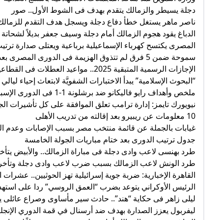
دجلة يسيطر والزمالك يتقدم بهدف فى الشوط الأول.. صور
ناصر ماهر يستغل خطأ دفاع دجلة ويسجل هدف التقدم للزمالك فى الد
الدباغ يقود هجوم الزمالك أمام دجلة وسيف جعفر بديلاً لشحاتة
المصرى يكتسح كهرباء الإسماعيلية برباعية ويعتلى صدارة ترتيب
سموحة ضمن 5 فرق لم تتذوق الهزيمة فى الدورى المصرى بعد 5 جولات
الإجازات الرسمية المتبقية 2025.. مواعيد العطلات فى القطاعين العام والخاص
“البحوث الإسلامية” يبدأ الاختبارات الشفويَّة لابتعاث إحياء ليالي رمض
ملخص وأهداف رايو فاليكانو ضد برشلونة 1-1 فى الدورى الإسبانى
نيويورك تايمز: إدارة ترامب تعلق الموافقة على كل تأشيرات ال
10 معلومات عن ريبيرو بعد إقالته من تدريب الأهلى
غيابات بالجملة عن قائمة منتخب مصر بسبب الإصابات وعدم ال
جدول ترتيب الدورى بعد ختام مباريات الجولة الخامسة
طرد بهنسى لاعب وادى دجلة فى مباراة الزمالك.. والأبيض يتأخر 2-1.. ص
طرد الونش لاعب الزمالك بسبب ضرب لاعب وادى دجلة وتأخر 
القاهرة الإخبارية: ضربة جوية إسرائيلية تهز الحوثيين.. عشرات ا
الرئيس الأوكراني يتوعد بضرب “العمق الروسي” ردا على استه
ليلى زاهر فى حكاية “هند”.. حادث سير مأساوى وصراع عائلى يش
ليفربول يعزز الصدارة بهدف ضد أرسنال في قمة الدوري الإنجلي