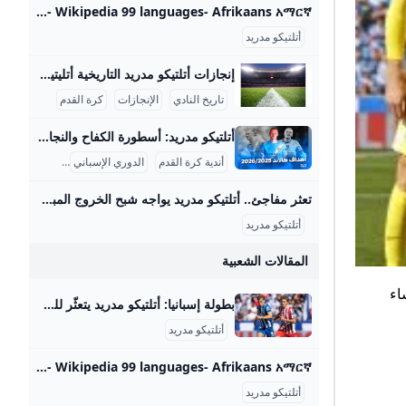
Atlético Madrid - Wikipedia 99 languages- Afrikaans አማርኛ العربية Aragonés Asturianu Azərbaycanca تۆرکجه Basa Bali বাংলা Башҡортса Беларуская Бел
كبيرة.
أتلتيكو مدريد
 مجاني
إنجازات أتلتيكو مدريد التاريخية أتليتيكو مدريد هو واحد من أعرق أندية كرة القدم الإسبانية، وتاريخ النادي يمتد لأكثر من قرن من الزمان منذ تأسيسه في 26 أبريل 1903 على يد طلاب من الباسك في مدريد. بدأ النادي كفرع لأتلتيك بيلباو، ولكنه سرعان ما تطور ليصبح من أعظم وأشهر أندية كرة القدم في إسبانيا وأوروبا. عرف عن أتليتيكو مدريد تقديمه أسلوبًا حماسيًا وأداءً قوياً، مما أكسبه قاعدة جماهيرية ضخمة في مدريد وخارجها. في فترة الأربعينيات وحتى السبعينيات، دخل النادي فترة ذهبية تميزت بتحقيق العديد من الألقاب، حيث توج ببطولة الدوري الإسباني 11 مرة في مواسم متنوعة منها 1939-40، 1965-66، و2020-21، رغم المنافسة الشرسة مع ريال مدريد وبرشلونة، كما نال لقب كأس ملك إسبانيا 10 مرات بين عامي 1960 و2013، مواكبة لفترات مؤثرة من تاريخ النادي.
يد عشان
تاريخ النادي
الإنجازات
كرة القدم
ة. لو إنت
د أو حتى
أتلتيكو مدريد: أسطورة الكفاح والنجاح في كرة القدم أتلتيكو مدريد هو واحد من أعظم أندية كرة القدم في إسبانيا والعالم، تأسس في 26 أبريل 1903 على يد مجموعة من الطلاب الإسبان والمهاجرين من بيلباو. يمتلك النادي تاريخًا زاخرًا بالإنجازات، حيث توج بلقب الدوري الإسباني 11 مرة، وكان آخرها في موسم 2020-2021، مما جعله المنافس الأقوى بعد ريال مدريد وبرشلونة. إضافة إلى ذلك، فاز الفريق بكأس ملك إسبانيا 10 مرات، وكأس السوبر الإسباني 3 مرات. على الصعيد الأوروبي، يحظى أتلتيكو بتاريخ مميز باحترافه في دوري أبطال أوروبا، حيث وصل إلى النهائي ثلاث مرات (2014، 2016، 2020) وعاش جو تنافسي لا يُنسى أمام العملاق ريال مدريد.
أندية كرة القدم
الدوري الإسباني
الرياضة
سباني،
المثالي
تعثر مفاجئ.. أتلتيكو مدريد يواجه شبح الخروج المبكر من سباق الدوري الإسباني – جريدة مانشيت يعيش أتلتيكو مدريد بداية هي الأسوأ له في الدوري الإسباني منذ سنوات، بعدما جمع نقطتين فقط من أصل تسع ممكنة، ليجد الفريق نفسه في موقف حرج ويواجه ضغوطًا متزايدة اقرأ أيضًا:تحذير ناري.. المقاولون العرب يكشف عن أزمة تهدد استكمال الدوري هذا الموسم أسباب تراجع أداء أتلتيكو مدريد المتشابكة بحسب تقرير نشرته صحيفة “آس” الإسبانية، يعاني الفريق الإسباني من عدة أزمات متشابكة أدت إلى هذا التراجع الملحوظ. هذه المشاكل لا تقتصر على جانب واحد، بل تشمل جوانب فنية وتكتيكية ومعنوية، مما أثر بشكل كبير على هوية الفريق داخل الملعب.
أتلتيكو مدريد
المقالات الشعبية
ين مساء
بطولة إسبانيا: أتلتيكو مدريد يتعثّر للمباراة الثالثة تواليا Mosaique FM بطولة إسبانيا: أتلتيكو مدريد يتعثّر للمباراة الثالثة تواليا
أتلتيكو مدريد
Atlético Madrid - Wikipedia 99 languages- Afrikaans አማርኛ العربية Aragonés Asturianu Azərbaycanca تۆرکجه Basa Bali বাংলা Башҡортса Беларуская Бел
أتلتيكو مدريد