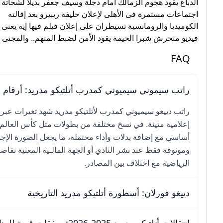
الدباغ يقود هجوم الزمالك أمام دجلة وسيف جعفر بديلاً لشحاتة
اجتماعات مستمرة فى الأهلى لإعلان خليفة ريبيرو بعد إقالته
الكوميديا والرومانسية تسيطران على إعلان فيلم فيها إيه يعنى
فيديو متحرش شبرا الخيمة يقود الأمن لضبط المتهم.. والمجنى عل
FAQ
راتب سيموني سيميوني كمدرب أتلتيكو مدريد: أرقام م
راتب دييغو سيميوني كمدرب لأتلتيكو مدريد شهد تغيرات عبر ا
أساسي مع إضافة بدلات وأداء محتملة، ما يجعل الصورة الإجما
وموثوقة فقط عند نشر النادي أو الجهة المالـية المعنية تفاصيل
الرياضية مع اختلاف بين المصادر.
دييغو فورلان: أسطورة أتلتيكو مدريد التاريخية
انتقالات أتلتيكو مدريد 2025-2026: صفقات قوية للمنافسة