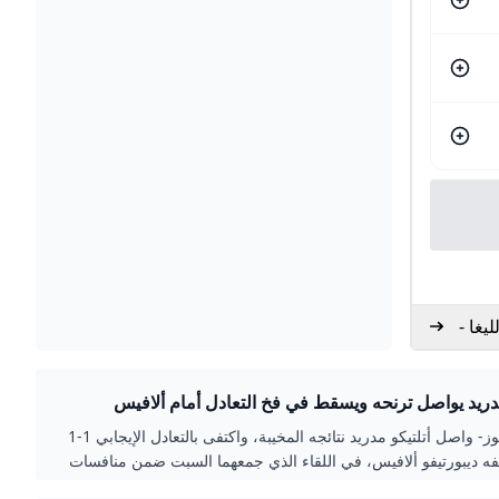
يغا -
مدريد يواصل ترنحه ويسقط في فخ التعادل أمام ألافيس
صراحة نيوز- واصل أتلتيكو مدريد نتائجه المخيبة، واكتفى بالتعادل الإيجابي 1-1
ه ديبورتيفو ألافيس، في اللقاء الذي جمعهما السبت ضمن منافسات