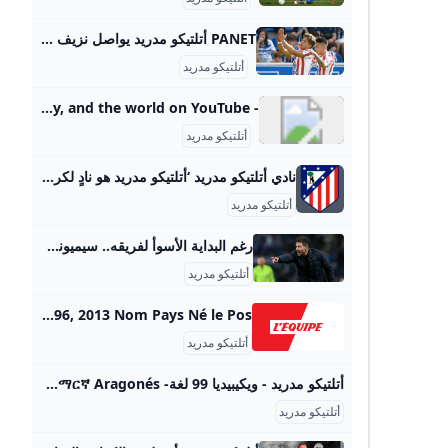
PANET أتلتيكو مدريد يواصل نزيف النقاط بالتعادل مع ألافيس ×° القدس الجليل الاعلى المروج الشمالية الناصرة المثلث الشمالي المثلث الجنوبي النقب صفد رام الله نابلس جنين الخليل اريحا بيت لحم طولكرم قلقيلية غزة حيفا عكا يافا ايلات - محتوى ، بانيت نص الخبر باشتراك تمويلي من معلن خارجي ركلة جزاء في الوقت بدل الضائع تمنح يونايتد فوزا مثيرا على بيرنلي محتوى ، بانيت نص الخبر باشتراك تمويلي من معلن خارجي ليفركوزن يفرط في الفوز أمام بريمن ويواصل تفادي الهزائم خارج ملعبه محتوى ، بانيت نص الخبر باشتراك تمويلي من معلن خارجي تحت أنظار جارناتشو.
أتلتيكو مدريد
- YouTube Enjoy the videos and music you love, upload original content, and share it all with friends, family, and the world on YouTube.
أتلتيكو مدريد
نادي أتلتيكو مدريد ‘أتلتيكو مدريد هو نادٍ لكرة القدم في إسبانيا، تأسس عام 1903، ويقع في العاصمة مدريد. يُلقب بـ “لوس روخيبلانكوس” أي “الحمر والبيض” نسبةً إلى ألوان قميصه. يخوض مبارياته على ملعب سيفيتاس ميتروبوليتانو.’ العربيةAmerica/Los_Angeles12 ساعة2025-08-302025-08-30توقف مباراة ألافيس وأتلتيكو بسبب حالة طارئة لمشجع.أزبيليكويتا ينضم لإشبيلية في صفقة انتقال حر.زانيتي يحترم أتلتيكو مدريد ويعتبر المباراة صعبة.أدلى إنريكي سيريزو، رئيس نادي أتلتيكو مدريد، بتصريحات حول نتائج دوري أبطال أوروبا 2025/2026 بنظام مرحلة الدوري الجديد.تعرف على مباريات فرق التصنيف الثاني، لدور الدوري لمسابقة دوري واجه نادي أتلتيكو مدريد موقفًا غير متوقع، بعد تعذر سفر كاراسكو يُعرض على أتلتيكو مدريد لتعزيز الفريق.
أتلتيكو مدريد
رغم البداية الأسوأ لفريقه.. سيميوني غير قلق بشأن أتلتيكو مدريد القاهرة الاخبارية أكد دييجو سيميوني، مدرب أتلتيكو مدريد، أنه لا يشعر بالقلق بعد أسوأ بداية لفريقه في 14 عامًا قضاها مع الفريق عقب التعادل 1-1 مع ألافيس لتمتد سلسلة مبارياته الثلاث الخالية من الانتصارات في الدوري الإسباني ٣١ أغسطس ٢٠٢٥|١٠:٢٧ ص مشاركة :
أتلتيكو مدريد
Atlético de Madrid (Club Atlético de Madrid) Toute l’actualité de l’Atlético de Madrid et les infos du club. Retrouvez le palmarès, le calendrier de l’Atlético de Madrid, les stats, l’effectif et les fiches des joueurs. | Nom : Club Atlético de Madrid | |—| | Pays : Espagne | | Fondé en : 1903 | | Président : Enrique Cerezo | | Entraineur : Diego SIMEONE | Coupe Intercontinentale (ex Mondial des clubs) : 11974 Super Coupe d’Europe : 32010, 2012, 2018 Coupe des coupes : 11962 Ligue Europa : 32010, 2012, 2018 Super Coupe Espagne : 21985, 2014 Championnat Espagne : 111940, 1941, 1950, 1951, 1966, 1970, 1973, 1977, 1996, 2014, 2021 Coupe Espagne : 101960, 1961, 1965, 1972, 1976, 1985, 1991, 1992, 1996, 2013 Nom Pays Né le Pos.
أتلتيكو مدريد
أتلتيكو مدريد - ويكيبيديا 99 لغة- Afrikaans አማርኛ Aragonés مصرى Asturianu Azərbaycanca تۆرکجه Башҡортса Basa Bali Беларуская Беларуск
أتلتيكو مدريد