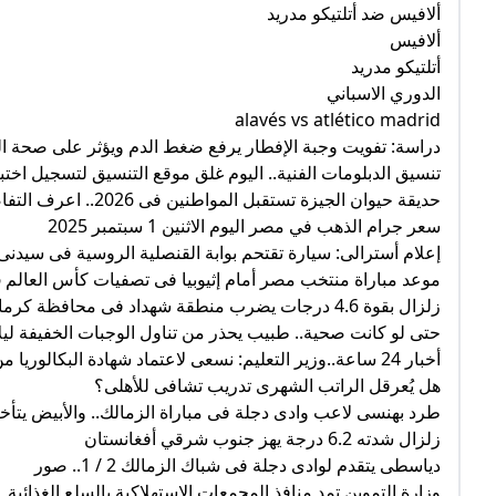
ألافيس ضد أتلتيكو مدريد
ألافيس
أتلتيكو مدريد
الدوري الاسباني
alavés vs atlético madrid
دراسة: تفويت وجبة الإفطار يرفع ضغط الدم ويؤثر على صحة ا
تنسيق الدبلومات الفنية.. اليوم غلق موقع التنسيق لتسجيل اختب
حديقة حيوان الجيزة تستقبل المواطنين فى 2026.. اعرف التفاصيل
سعر جرام الذهب في مصر اليوم الاثنين 1 سبتمبر 2025
إعلام أسترالى: سيارة تقتحم بوابة القنصلية الروسية فى سيدنى
موعد مباراة منتخب مصر أمام إثيوبيا فى تصفيات كأس العالم 2026
زلزال بقوة 4.6 درجات يضرب منطقة شهداد فى محافظة كرمان بإيران
حتى لو كانت صحية.. طبيب يحذر من تناول الوجبات الخفيفة ليل
أخبار 24 ساعة..وزير التعليم: نسعى لاعتماد شهادة البكالوريا من جهات دولية
هل يُعرقل الراتب الشهرى تدريب تشافى للأهلى؟
طرد بهنسى لاعب وادى دجلة فى مباراة الزمالك.. والأبيض يتأخر 2-1.. ص
زلزال شدته 6.2 درجة يهز جنوب شرقي أفغانستان
دياسطى يتقدم لوادى دجلة فى شباك الزمالك 2 / 1.. صور
وزارة التموين تمد منافذ المجمعات الاستهلاكية بالسلع الغذائية