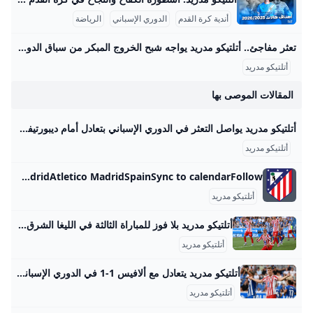
أندية كرة القدم
الدوري الإسباني
الرياضة
تعثر مفاجئ.. أتلتيكو مدريد يواجه شبح الخروج المبكر من سباق الدوري الإسباني – جريدة مانشيت يعيش أتلتيكو مدريد بداية هي الأسوأ له في الدوري الإسباني منذ سنوات، بعدما جمع نقطتين فقط من أصل تسع ممكنة، ليجد الفريق نفسه في موقف حرج ويواجه ضغوطًا متزايدة اقرأ أيضًا:تحذير ناري.. المقاولون العرب يكشف عن أزمة تهدد استكمال الدوري هذا الموسم أسباب تراجع أداء أتلتيكو مدريد المتشابكة بحسب تقرير نشرته صحيفة “آس” الإسبانية، يعاني الفريق الإسباني من عدة أزمات متشابكة أدت إلى هذا التراجع الملحوظ. هذه المشاكل لا تقتصر على جانب واحد، بل تشمل جوانب فنية وتكتيكية ومعنوية، مما أثر بشكل كبير على هوية الفريق داخل الملعب.
أتلتيكو مدريد
المقالات الموصى بها
أتلتيكو مدريد يواصل التعثر في الدوري الإسباني بتعادل أمام ديبورتيفو ألافيس انتهت قبل قليل مباراة أتلتيكو مدريد وديبورتيفو ألافيس، في اللقاء الذي جمع بينهما ضمن منافسات مسابقة الدوري الإسباني لا ليجا . رياضة أتلتيكو مدريد يواصل التعثر في الدوري الإسباني بتعادل أمام دي محمد مصطفى السبت 30/أغسطس/2025 - 08:13 م أضف للمفضلة شارك شارك x facebooktwitterrss feed انتهت قبل قليل مباراة أتلتيكو مدريد وديبورتيفو ألافيس، في اللقاء الذي جمع بينهما ضمن منافسات مسابقة الدوري الإسباني2025 - 2026 لا ليجا. قائمة ريال مدريد ضد ريال مايوركا في الدوري الإسباني بمشاركة هيثم حسن.
أتلتيكو مدريد
Atletico Madrid - fixtures team info and top players Atletico Madrid - results, fixtures, latest news and standings Atletico MadridAtletico MadridSpainSync to calendarFollow‌
أتلتيكو مدريد
أتلتيكو مدريد بلا فوز للمباراة الثالثة في الليغا الشرق رياضة واصل أتلتيكو مدريد إهدار النقاط في بداية سيئة لموسم الدوري الإسباني عقب تعادل مع مضيفه ألافيس 1-1 اليوم السبت. | الشرق رياضة دقائق القراءة - 2شاركتابع آخر الأخبار على واتسابنُشر:30 أغسطس 2025 17:48آخر تحديث:30 أغسطس 2025 17:48 سيميوني تحت صفيح ساخن.. أتلتيكو مدريد بلا فوز للمباراة الثالثة في الليغا التالي:المغربي عز الدين أوناحي ينتقل من مارسيليا إلى الدوري الإسباني 12345
أتلتيكو مدريد
أتلتيكو مدريد يتعادل مع ألافيس 1-1 في الدوري الإسباني الهيئة الوطنية للإعلام واصل أتلتيكو مدريد مسلسل إهدار النقاط في بطولة الدوري الإسباني لكرة القدم، وذلك بعد تعادله مع مضيفه ديبورتيفو ألافيس 1-1، اليوم السبت، ضمن منافسات الجولة الثالثة من المسابقة.
أتلتيكو مدريد