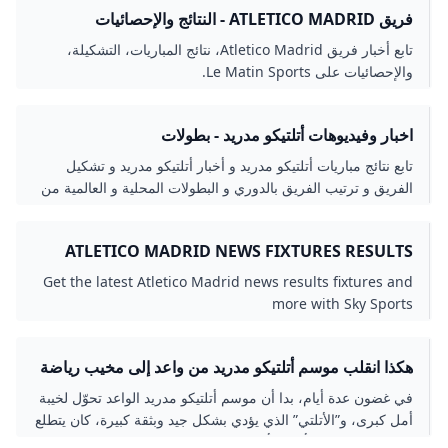
فريق ATLETICO MADRID - النتائج والإحصائيات
تابع أخبار فريق Atletico Madrid، نتائج المباريات، التشكيلة،
والإحصائيات على Le Matin Sports.
اخبار وفيديوهات أتلتيكو مدريد - بطولات
تابع نتائج مباريات أتلتيكو مدريد و أخبار أتلتيكو مدريد و تشكيل
الفريق و ترتيب الفريق بالدوري و البطولات المحلية و العالمية من
بطولات.
ATLETICO MADRID NEWS FIXTURES RESULTS
TABLE SKY SPORTS
Get the latest Atletico Madrid news results fixtures and
more with Sky Sports
هكذا انقلب موسم أتلتيكو مدريد من واعد إلى مخيب رياضة
الجزيرة نت
في غضون عدة أيام، بدا أن موسم أتلتيكو مدريد الواعد تحوّل لخيبة
أمل كبرى، و”الأتلتي” الذي يؤدي بشكل جيد وبثقة كبيرة، كان يتطلع
لمواصلة مشواره بأبطال أوروبا، مع تصدره الليغا وهو في موقف