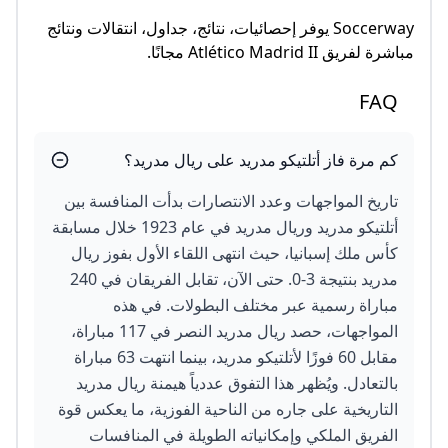
Soccerway يوفر إحصائيات، نتائج، جداول، انتقالات ونتائج
مباشرة لفريق Atlético Madrid II مجانًا.
FAQ
كم مرة فاز أتلتيكو مدريد على ريال مدريد؟
تاريخ المواجهات وعدد الانتصارات بدأت المنافسة بين
أتلتيكو مدريد وريال مدريد في عام 1923 خلال مسابقة
كأس ملك إسبانيا، حيث انتهى اللقاء الأول بفوز ريال
مدريد بنتيجة 3-0. حتى الآن، تقابل الفريقان في 240
مباراة رسمية عبر مختلف البطولات. في هذه
المواجهات، حصد ريال مدريد النصر في 117 مباراة،
مقابل 60 فوزًا لأتلتيكو مدريد، بينما انتهت 63 مباراة
بالتعادل. ويُظهر هذا التفوق عددياً هيمنة ريال مدريد
التاريخية على جاره من الناحية الفوزية، ما يعكس قوة
الفريق الملكي وإمكانياته الطويلة في المنافسات