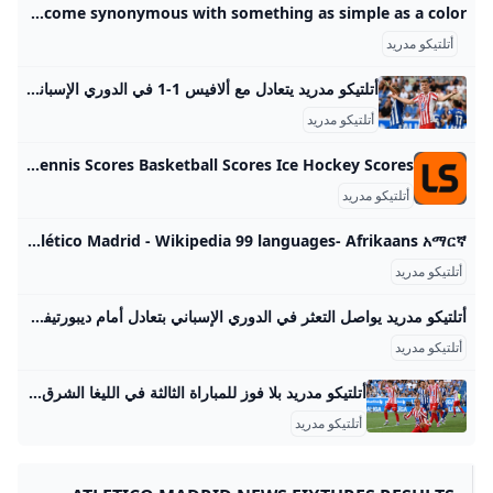
Atlético Madrid Scores Stats and Highlights - ESPN Visit ESPN for Atlético Madrid live scores, video highlights, and latest news. Find standings and the full 2025-26 season schedule. Follow 0-2-1 17th in Spanish LALIGA Carlos Vicente’s penalty ensured Atlético Madrid wait for a first win of the new LaLiga season goes on after they were held to a 1-1 draw at Alavés.- 1d PA 1d SOCCER 2d Dale Johnson SOCCER 3d ESPN 3d Dale Johnson SOCCER How did soccer’s most storied clubs become synonymous with something as simple as a color?
أتلتيكو مدريد
أتلتيكو مدريد يتعادل مع ألافيس 1-1 في الدوري الإسباني الهيئة الوطنية للإعلام واصل أتلتيكو مدريد مسلسل إهدار النقاط في بطولة الدوري الإسباني لكرة القدم، وذلك بعد تعادله مع مضيفه ديبورتيفو ألافيس 1-1، اليوم السبت، ضمن منافسات الجولة الثالثة من المسابقة.
أتلتيكو مدريد
Atletico Madrid Scores & Latest Results Today LiveScore Atletico Madrid scores with the latest results, fixtures and tables. View up-to-date results live as they happen. The latest Atletico Madrid scores, live today The latest Atletico Madrid scores and results for this season. Up-to-date scores live from today and previous results from throughout the season. - Premier League Scores Premier League Standings La Liga Scores Bundesliga Scores Championship Scores Serie A Scores Cricket Scores Tennis Scores Basketball Scores Ice Hockey Scores
أتلتيكو مدريد
Atlético Madrid - Wikipedia 99 languages- Afrikaans አማርኛ العربية Aragonés Asturianu Azərbaycanca تۆرکجه Basa Bali বাংলা Башҡортса Беларуская Бел
أتلتيكو مدريد
أتلتيكو مدريد يواصل التعثر في الدوري الإسباني بتعادل أمام ديبورتيفو ألافيس انتهت قبل قليل مباراة أتلتيكو مدريد وديبورتيفو ألافيس، في اللقاء الذي جمع بينهما ضمن منافسات مسابقة الدوري الإسباني لا ليجا . رياضة أتلتيكو مدريد يواصل التعثر في الدوري الإسباني بتعادل أمام دي محمد مصطفى السبت 30/أغسطس/2025 - 08:13 م أضف للمفضلة شارك شارك x facebooktwitterrss feed انتهت قبل قليل مباراة أتلتيكو مدريد وديبورتيفو ألافيس، في اللقاء الذي جمع بينهما ضمن منافسات مسابقة الدوري الإسباني2025 - 2026 لا ليجا. قائمة ريال مدريد ضد ريال مايوركا في الدوري الإسباني بمشاركة هيثم حسن.
أتلتيكو مدريد
أتلتيكو مدريد بلا فوز للمباراة الثالثة في الليغا الشرق رياضة واصل أتلتيكو مدريد إهدار النقاط في بداية سيئة لموسم الدوري الإسباني عقب تعادل مع مضيفه ألافيس 1-1 اليوم السبت. | الشرق رياضة دقائق القراءة - 2شاركتابع آخر الأخبار على واتسابنُشر:30 أغسطس 2025 17:48آخر تحديث:30 أغسطس 2025 17:48 سيميوني تحت صفيح ساخن.. أتلتيكو مدريد بلا فوز للمباراة الثالثة في الليغا التالي:المغربي عز الدين أوناحي ينتقل من مارسيليا إلى الدوري الإسباني 12345
أتلتيكو مدريد