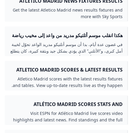
ATLETICO MADRID NEWS FIXTURES RESULTS
TABLE SKY SPORTS
Get the latest Atletico Madrid news results fixtures and
more with Sky Sports
هكذا انقلب موسم أتلتيكو مدريد من واعد إلى مخيب رياضة
الجزيرة نت
في غضون عدة أيام، بدا أن موسم أتلتيكو مدريد الواعد تحوّل لخيبة
أمل كبرى، و”الأتلتي” الذي يؤدي بشكل جيد وبثقة كبيرة، كان يتطلع
لمواصلة مشواره بأبطال أوروبا، مع تصدره الليغا وهو في موقف
يمكنه المنافسة.
ATLETICO MADRID SCORES & LATEST RESULTS
TODAY LIVESCORE
Atletico Madrid scores with the latest results fixtures
and tables. View up-to-date results live as they happen.
ATLÉTICO MADRID SCORES STATS AND
HIGHLIGHTS - ESPN
Visit ESPN for Atlético Madrid live scores video
highlights and latest news. Find standings and the full
2025-26 season schedule.