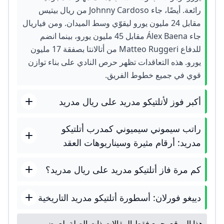
رائعة. أيضًا، جاء Johnny Cardoso من ريال بيتيس
مقابل 24 مليون يورو ليقوّي وسط الميدان. ومن فياريال
جاء Álex Baena مقابل 45 مليون يورو، بينما انضم
للدفاع Matteo Ruggeri من أتالانتا بصفقة 17 مليون
يورو. هذه التعاقدات تظهر حرص النادي على بناء توازن
قوي في جميع خطوط الفريق.
أكبر فوز لأتلتيكو مدريد على ريال مدريد
راتب سيموني سيميوني كمدرب أتلتيكو
مدريد: أرقام مثيرة وسيناريوهات العقد
كم مرة فاز أتلتيكو مدريد على ريال مدريد؟
دييغو فورلان: أسطورة أتلتيكو مدريد التاريخية
هذا الموقع يجمع فقط المقالات ذات الصلة. لعرض