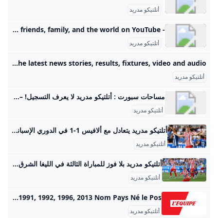
أتلتيكو مدريد
- YouTube Enjoy the videos and music you love, upload original content, and share it all with friends, family, and the world on YouTube.
أتلتيكو مدريد
Atlético Madrid - BBC Sport The home of Atlético Madrid on BBC Sport online. Includes the latest news stories, results, fixtures, video and audio.
أتلتيكو مدريد
مساحات سبورت : أتلتيكو مدريد لا يعرف التسجيل! – مساحات صالح محمد31 أغسطس 2025آخر تحديث : منذ 16 ساعة مساحات سبورت : أتلتيكو مدريد لا يعرف التسجيل! #أتلتيكو #مدريد #لا #يعرف #التسجيل اقرأ أيضا…- مساحات سبورت : لامين يامال يواصل كتابة التاريخ مواعيد مباريات اليوم.. بورنموث مع برينتفورد والزمالك فى مواجهة فاركو التعادل السلبى يحسم الشوط الأول من مواجهة المصرى وكهرباء الإسماعيلية مرحبًا كورا – كشفت صحيفة ماركا أن أتلتيكو مدريد عانى من مشكلة كبيرة في استخدام المناسبات بعد تسجيل ثلاثة أهداف فقط من 43 طلقة خلال مبارياته ضد إسبانيول وألشي وألافيس.
أتلتيكو مدريد
أتلتيكو مدريد يتعادل مع ألافيس 1-1 في الدوري الإسباني الهيئة الوطنية للإعلام واصل أتلتيكو مدريد مسلسل إهدار النقاط في بطولة الدوري الإسباني لكرة القدم، وذلك بعد تعادله مع مضيفه ديبورتيفو ألافيس 1-1، اليوم السبت، ضمن منافسات الجولة الثالثة من المسابقة.
أتلتيكو مدريد
أتلتيكو مدريد بلا فوز للمباراة الثالثة في الليغا الشرق رياضة واصل أتلتيكو مدريد إهدار النقاط في بداية سيئة لموسم الدوري الإسباني عقب تعادل مع مضيفه ألافيس 1-1 اليوم السبت. | الشرق رياضة دقائق القراءة - 2شاركتابع آخر الأخبار على واتسابنُشر:30 أغسطس 2025 17:48آخر تحديث:30 أغسطس 2025 17:48 سيميوني تحت صفيح ساخن.. أتلتيكو مدريد بلا فوز للمباراة الثالثة في الليغا التالي:المغربي عز الدين أوناحي ينتقل من مارسيليا إلى الدوري الإسباني 12345
أتلتيكو مدريد
Atlético de Madrid (Club Atlético de Madrid) Toute l’actualité de l’Atlético de Madrid et les infos du club. Retrouvez le palmarès, le calendrier de l’Atlético de Madrid, les stats, l’effectif et les fiches des joueurs. | Nom : Club Atlético de Madrid | |—| | Pays : Espagne | | Fondé en : 1903 | | Président : Enrique Cerezo | | Entraineur : Diego SIMEONE | Coupe Intercontinentale (ex Mondial des clubs) : 11974 Super Coupe d’Europe : 32010, 2012, 2018 Coupe des coupes : 11962 Ligue Europa : 32010, 2012, 2018 Super Coupe Espagne : 21985, 2014 Championnat Espagne : 111940, 1941, 1950, 1951, 1966, 1970, 1973, 1977, 1996, 2014, 2021 Coupe Espagne : 101960, 1961, 1965, 1972, 1976, 1985, 1991, 1992, 1996, 2013 Nom Pays Né le Pos.
أتلتيكو مدريد