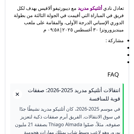
تعادل نادي
أتلتيكو مدريد
مع ديبورتيفو ألافيس بهدف لكل
فريق في المباراة التي أقيمت في الجولة الثالثة من بطولة
الدوري الإسباني الدرجة الأولى، والمقامة على ملعب
مينديزوروتزا ٣٠ أغسطس ٢٠٢٥|٠٩:٥٨ م
مشاركة :
FAQ
انتقالات أتلتيكو مدريد 2025-2026: صفقات
قوية للمنافسة
في موسم 2025-2026، كان أتلتيكو مدريد نشيطًا جدًا
في سوق الانتقالات. الفريق أبرم صفقات ذكية لتعزيز
صفوفه. مثلاً، ضمّوا Thiago Almada بصفقة 21 مليون
يورو، وهو لاعب وسط شاب يمتلك مهارات هجومية