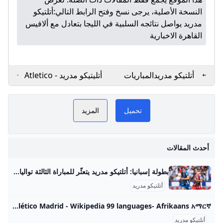
النسخة الأصلية، يرجى نسخ وفتح الرابط التالي:
أتلتيكو
مدريد يواصل نتائجه السلبية في الليجا بتعادل مع ألافيس
القاهرة الاخبارية
أتلتيكو مدريدالمباريات
أتليتيكو مدريد - Atletico
والنتائج العربية
Madrid - أخبار، صور،
Go هو
أتلتيكو مدريد GoGoGo
PLAY
Goal.com
أهداف و مباريات نادي
تحميل
المزيد
أتليتيكو مدريد - Elbotola
NOW
- البطولة
أتلتيكو مدريد
أحدث المقالات
بطولة إسبانيا: أتلتيكو مدريد يتعثّر للمباراة الثالثة تواليا Mosaique FM بطولة إسبانيا: أتلتيكو مدريد يتعثّر للمباراة الثالثة تواليا
أتلتيكو مدريد
Atlético Madrid - Wikipedia 99 languages- Afrikaans አማርኛ العربية Aragonés Asturianu Azərbaycanca تۆرکجه Basa Bali বাংলা Башҡортса Беларуская Бел
أتلتيكو مدريد