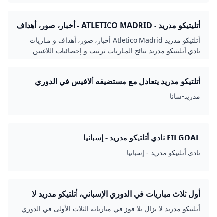
أتليتيكو مدريد - ATLETICO MADRID - أخبار، صور، أهداف
و مباريات نادي أتليتيكو مدريد - ELBOTOLA - البطولة
أتلتيكو مدريد Atletico Madrid أخبار، صور، أهداف و مباريات
نادي أتليتيكو مدريد نتائج المباريات ترتيب و إحصائيات اللاعبين
أتلتيكو مدريد يتعادل مع مستضيفه ألافيس في الدوري
الإسباني - S A N A – الوكالة العربية السورية للأنباء
مدريد-سانا
FILGOAL نادي أتلتيكو مدريد - إسبانيا
نادي أتلتيكو مدريد - إسبانيا
أول ثلاث مباريات في الدوري الإسباني، أتلتيكو مدريد لا
يزال بلا فوز - جازيتا إكسبريس
أتلتيكو مدريد لا يزال بلا فوز في مبارياته الثلاث الأولى في الدوري