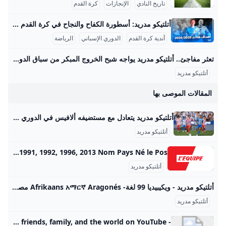
تاريخ النادي
الإنجازات
كرة القدم
أتلتيكو مدريد: أسطورة الكفاح والنجاح في كرة القدم أتلتيكو مدريد هو واحد من أعظم أندية كرة القدم في إسبانيا والعالم، تأسس في 26 أبريل 1903 على يد مجموعة من الطلاب الإسبان والمهاجرين من بيلباو. يمتلك النادي تاريخًا زاخرًا بالإنجازات، حيث توج بلقب الدوري الإسباني 11 مرة، وكان آخرها في موسم 2020-2021، مما جعله المنافس الأقوى بعد ريال مدريد وبرشلونة. إضافة إلى ذلك، فاز الفريق بكأس ملك إسبانيا 10 مرات، وكأس السوبر الإسباني 3 مرات. على الصعيد الأوروبي، يحظى أتلتيكو بتاريخ مميز باحترافه في دوري أبطال أوروبا، حيث وصل إلى النهائي ثلاث مرات (2014، 2016، 2020) وعاش جو تنافسي لا يُنسى أمام العملاق ريال مدريد.
أندية كرة القدم
الدوري الإسباني
الرياضة
تعثر مفاجئ.. أتلتيكو مدريد يواجه شبح الخروج المبكر من سباق الدوري الإسباني – جريدة مانشيت يعيش أتلتيكو مدريد بداية هي الأسوأ له في الدوري الإسباني منذ سنوات، بعدما جمع نقطتين فقط من أصل تسع ممكنة، ليجد الفريق نفسه في موقف حرج ويواجه ضغوطًا متزايدة اقرأ أيضًا:تحذير ناري.. المقاولون العرب يكشف عن أزمة تهدد استكمال الدوري هذا الموسم أسباب تراجع أداء أتلتيكو مدريد المتشابكة بحسب تقرير نشرته صحيفة “آس” الإسبانية، يعاني الفريق الإسباني من عدة أزمات متشابكة أدت إلى هذا التراجع الملحوظ. هذه المشاكل لا تقتصر على جانب واحد، بل تشمل جوانب فنية وتكتيكية ومعنوية، مما أثر بشكل كبير على هوية الفريق داخل الملعب.
أتلتيكو مدريد
المقالات الموصى بها
أتلتيكو مدريد يتعادل مع مستضيفه ألافيس في الدوري الإسباني - S A N A – الوكالة العربية السورية للأنباء مدريد-سانا منذ يوم واحد منذ 45 دقيقة منذ 51 دقيقة منذ 60 دقيقة منذ ساعة واحدة اشترك في النشرة الإخبارية لدينا للحصول على أحدث مقالاتنا!
أتلتيكو مدريد
Atlético de Madrid (Club Atlético de Madrid) Toute l’actualité de l’Atlético de Madrid et les infos du club. Retrouvez le palmarès, le calendrier de l’Atlético de Madrid, les stats, l’effectif et les fiches des joueurs. | Nom : Club Atlético de Madrid | |—| | Pays : Espagne | | Fondé en : 1903 | | Président : Enrique Cerezo | | Entraineur : Diego SIMEONE | Coupe Intercontinentale (ex Mondial des clubs) : 11974 Super Coupe d’Europe : 32010, 2012, 2018 Coupe des coupes : 11962 Ligue Europa : 32010, 2012, 2018 Super Coupe Espagne : 21985, 2014 Championnat Espagne : 111940, 1941, 1950, 1951, 1966, 1970, 1973, 1977, 1996, 2014, 2021 Coupe Espagne : 101960, 1961, 1965, 1972, 1976, 1985, 1991, 1992, 1996, 2013 Nom Pays Né le Pos.
أتلتيكو مدريد
أتلتيكو مدريد - ويكيبيديا 99 لغة- Afrikaans አማርኛ Aragonés مصرى Asturianu Azərbaycanca تۆرکجه Башҡортса Basa Bali Беларуская Беларуск
أتلتيكو مدريد
- YouTube Enjoy the videos and music you love, upload original content, and share it all with friends, family, and the world on YouTube.