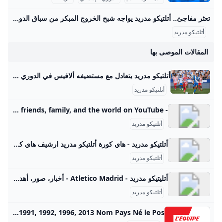
تعثر مفاجئ.. أتلتيكو مدريد يواجه شبح الخروج المبكر من سباق الدوري الإسباني – جريدة مانشيت يعيش أتلتيكو مدريد بداية هي الأسوأ له في الدوري الإسباني منذ سنوات، بعدما جمع نقطتين فقط من أصل تسع ممكنة، ليجد الفريق نفسه في موقف حرج ويواجه ضغوطًا متزايدة اقرأ أيضًا:تحذير ناري.. المقاولون العرب يكشف عن أزمة تهدد استكمال الدوري هذا الموسم أسباب تراجع أداء أتلتيكو مدريد المتشابكة بحسب تقرير نشرته صحيفة “آس” الإسبانية، يعاني الفريق الإسباني من عدة أزمات متشابكة أدت إلى هذا التراجع الملحوظ. هذه المشاكل لا تقتصر على جانب واحد، بل تشمل جوانب فنية وتكتيكية ومعنوية، مما أثر بشكل كبير على هوية الفريق داخل الملعب.
أتلتيكو مدريد
المقالات الموصى بها
أتلتيكو مدريد يتعادل مع مستضيفه ألافيس في الدوري الإسباني - S A N A – الوكالة العربية السورية للأنباء مدريد-سانا منذ يوم واحد منذ 45 دقيقة منذ 51 دقيقة منذ 60 دقيقة منذ ساعة واحدة اشترك في النشرة الإخبارية لدينا للحصول على أحدث مقالاتنا!
أتلتيكو مدريد
- YouTube Enjoy the videos and music you love, upload original content, and share it all with friends, family, and the world on YouTube.
أتلتيكو مدريد
أتلتيكو مدريد - هاي كورة أتلتيكو مدريد ارشيف هاي كورة - أتلتيكو مدريد
أتلتيكو مدريد
أتليتيكو مدريد - Atletico Madrid - أخبار، صور، أهداف و مباريات نادي أتليتيكو مدريد - Elbotola - البطولة أتلتيكو مدريد Atletico Madrid أخبار، صور، أهداف و مباريات نادي أتليتيكو مدريد نتائج المباريات ترتيب و إحصائيات اللاعبين
أتلتيكو مدريد
Atlético de Madrid (Club Atlético de Madrid) Toute l’actualité de l’Atlético de Madrid et les infos du club. Retrouvez le palmarès, le calendrier de l’Atlético de Madrid, les stats, l’effectif et les fiches des joueurs. | Nom : Club Atlético de Madrid | |—| | Pays : Espagne | | Fondé en : 1903 | | Président : Enrique Cerezo | | Entraineur : Diego SIMEONE | Coupe Intercontinentale (ex Mondial des clubs) : 11974 Super Coupe d’Europe : 32010, 2012, 2018 Coupe des coupes : 11962 Ligue Europa : 32010, 2012, 2018 Super Coupe Espagne : 21985, 2014 Championnat Espagne : 111940, 1941, 1950, 1951, 1966, 1970, 1973, 1977, 1996, 2014, 2021 Coupe Espagne : 101960, 1961, 1965, 1972, 1976, 1985, 1991, 1992, 1996, 2013 Nom Pays Né le Pos.