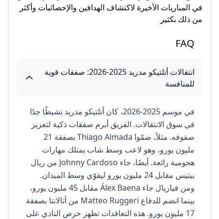
في المباريات الأخيرة لاكتشاف الهدافين والإحصائيات وأكثر
من ذلك بكثير
FAQ
انتقالات أتلتيكو مدريد 2025-2026: صفقات قوية
للمنافسة
في موسم 2025-2026، كان أتلتيكو مدريد نشيطًا جدًا
في سوق الانتقالات. الفريق أبرم صفقات ذكية لتعزيز
صفوفه. مثلاً، ضمّوا Thiago Almada بصفقة 21
مليون يورو، وهو لاعب وسط شاب يمتلك مهارات
هجومية رائعة. أيضًا، جاء Johnny Cardoso من ريال
بيتيس مقابل 24 مليون يورو ليقوّي وسط الميدان.
ومن فياريال جاء Álex Baena مقابل 45 مليون يورو،
بينما انضم للدفاع Matteo Ruggeri من أتالانتا بصفقة
17 مليون يورو. هذه التعاقدات تظهر حرص النادي على