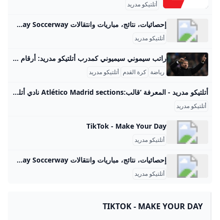
أتلتيكو مدريد
إحصائيات، نتائج، مباريات وانتقالات Atlético de Madrid Soccerway Soccerway يوفر إحصائيات، نتائج، جداول، انتقالات ونتائج مباشرة لفريق Atlético de Madrid مجانًا.
أتلتيكو مدريد
راتب سيموني سيميوني كمدرب أتلتيكو مدريد: أرقام مثيرة وسيناريوهات العقد راتب دييغو سيميوني كمدرب لأتلتيكو مدريد شهد تغيرات عبر المواسم الأخيرة، وهو من بين أعلى رواتب المدربين عالميًا بحسب تقارير إعلامية متينة. في نسخ مختلفة من بطولات مثل كأس العالم للأندية 2025، وردت أرقام تقارب 34 إلى 39 مليون يورو سنويًا كراتب أساسي مع إضافة بدلات وأداء محتملة، ما يجعل الصورة الإجمالية أعلى من كثير من المدربين في القارة الأوروبية. تظل الأرقام دقیقـة وموثوقة فقط عند نشر النادي أو الجهة المالـية المعنية تفاصيل العقد رسميًا، وبالتالي غالبًا ما تكون التقديرات من تقارير الصحافة الرياضية مع اختلاف بين المصادر.
رياضة
كرة القدم
أتلتيكو مدريد
أتلتيكو مدريد - المعرفة ‘قالب:Atlético Madrid sections نادي أتلتيكو مدريد (Club Atlético de Madrid, S.A.D. ؛ (النطق الإسپاني: ˈkluβ aˈtletiko ðe maˈðɾið؛ ويعني “نادي مدريد الرياضي”) هو نادي كرة قدم من مدينة مدريد بإسبانيا. ’ Enrique Allende, first President of the club after its establishment in 1903 قام ثلاثة طلبة باسكيين بتأسيس النادي عام 1903، وهم غورتازار، أزتورتشا، وأبدون. وكان اسم النادي Athletic Club de Madrid (نادي مدريد الرياضي). كان جزء من أتلتيك بيلباو. في عام 1904 انظم مؤسسو النادي للأعضاء المعارضين لنادي مدريد لكرة القدم.
أتلتيكو مدريد
TikTok - Make Your Day
أتلتيكو مدريد
إحصائيات، نتائج، مباريات وانتقالات Atlético Madrid II Soccerway Soccerway يوفر إحصائيات، نتائج، جداول، انتقالات ونتائج مباشرة لفريق Atlético Madrid II مجانًا.
أتلتيكو مدريد
TIKTOK - MAKE YOUR DAY