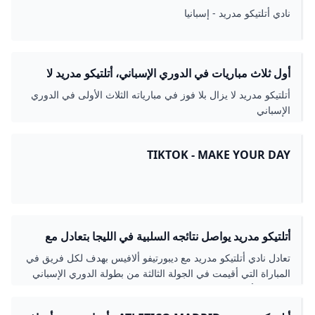
نادي أتلتيكو مدريد - إسبانيا
أول ثلاث مباريات في الدوري الإسباني، أتلتيكو مدريد لا
يزال بلا فوز - جازيتا إكسبريس
أتلتيكو مدريد لا يزال بلا فوز في مبارياته الثلاث الأولى في الدوري
الإسباني
TIKTOK - MAKE YOUR DAY
أتلتيكو مدريد يواصل نتائجه السلبية في الليجا بتعادل مع
ألافيس القاهرة الاخبارية
تعادل نادي أتلتيكو مدريد مع ديبورتيفو ألافيس بهدف لكل فريق في
المباراة التي أقيمت في الجولة الثالثة من بطولة الدوري الإسباني
الدرجة الأولى، والمقامة على ملعب مينديزوروتزا