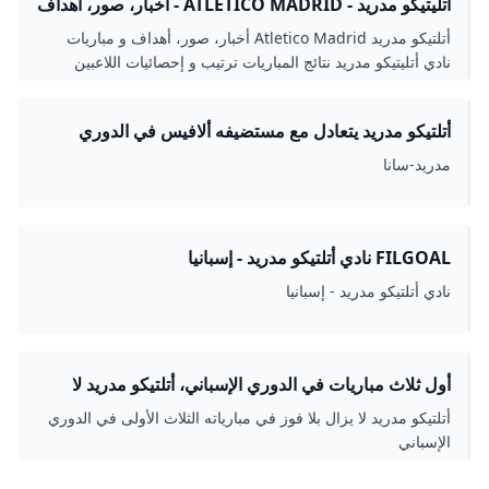
أتليتيكو مدريد - ATLETICO MADRID - أخبار، صور، أهداف
و مباريات نادي أتليتيكو مدريد - ELBOTOLA - البطولة
أتلتيكو مدريد Atletico Madrid أخبار، صور، أهداف و مباريات
نادي أتليتيكو مدريد نتائج المباريات ترتيب و إحصائيات اللاعبين
أتلتيكو مدريد يتعادل مع مستضيفه ألافيس في الدوري
الإسباني - S A N A – الوكالة العربية السورية للأنباء
مدريد-سانا
FILGOAL نادي أتلتيكو مدريد - إسبانيا
نادي أتلتيكو مدريد - إسبانيا
أول ثلاث مباريات في الدوري الإسباني، أتلتيكو مدريد لا
يزال بلا فوز - جازيتا إكسبريس
أتلتيكو مدريد لا يزال بلا فوز في مبارياته الثلاث الأولى في الدوري
الإسباني