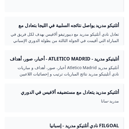
أتلتيكو مدريد يواصل نتائجه السلبية في الليجا بتعادل مع
ألافيس القاهرة الاخبارية
تعادل نادي أتلتيكو مدريد مع ديبورتيفو ألافيس بهدف لكل فريق في
المباراة التي أقيمت في الجولة الثالثة من بطولة الدوري الإسباني
الدرجة الأولى، والمقامة على ملعب مينديزوروتزا
أتليتيكو مدريد - ATLETICO MADRID - أخبار، صور، أهداف
و مباريات نادي أتليتيكو مدريد - ELBOTOLA - البطولة
أتلتيكو مدريد Atletico Madrid أخبار، صور، أهداف و مباريات
نادي أتليتيكو مدريد نتائج المباريات ترتيب و إحصائيات اللاعبين
أتلتيكو مدريد يتعادل مع مستضيفه ألافيس في الدوري
الإسباني - S A N A – الوكالة العربية السورية للأنباء
مدريد-سانا
FILGOAL نادي أتلتيكو مدريد - إسبانيا